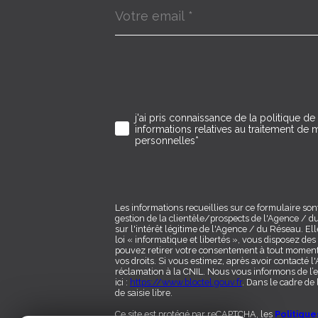
Adresse
email
*
j'ai pris connaissance de la politique de 
Validation
informations relatives au traitement d
personnelles*
Les informations recueillies sur ce formulaire so
gestion de la clientèle/prospects de l'Agence / 
sur l'intérêt légitime de l'Agence / du Réseau. 
loi « informatique et libertés », vous disposez des 
pouvez retirer votre consentement à tout moment
vos droits. Si vous estimez, après avoir contacté 
réclamation à la CNIL. Nous vous informons de l’e
ici :
https://www.bloctel.gouv.fr
. Dans le cadre de
de saisie libre.
Ce site est protégé par reCAPTCHA, les
Politique