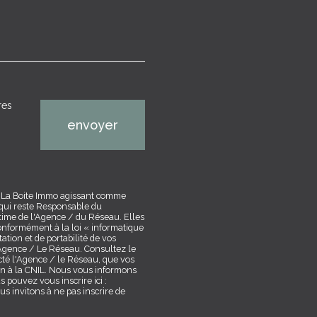
res
envoyer
ar La Boite Immo agissant comme
 qui reste Responsable du
itime de l'Agence / du Réseau. Elles
nformément à la loi « informatique
tation et de portabilité de vos
Agence / Le Réseau. Consultez le
acté l'Agence / le Réseau, que vos
on à la CNIL. Nous vous informons
 pouvez vous inscrire ici :
s invitons à ne pas inscrire de