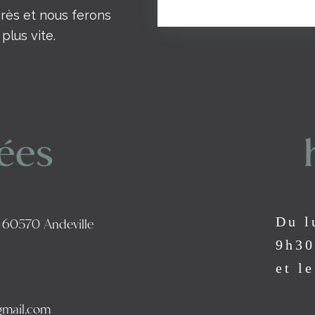
près et nous ferons
plus vite.
ées
Du l
 60570 Andeville
9h30
et l
gmail.com