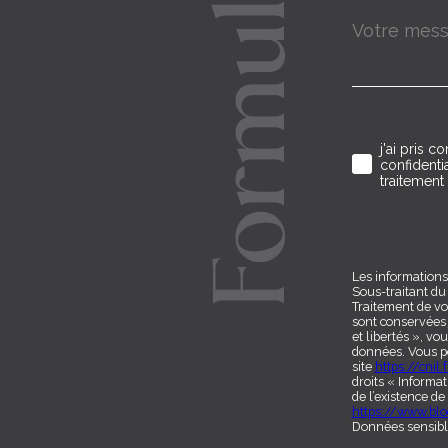
Formulaire
Message
i
*
g
n
j'ai pris c
e
Validat
confidentia
traitemen
z
v
o
Les informations
Sous-traitant du
Traitement de vo
s
sont conservées 
et libertés », vou
données. Vous p
c
site
https://cnil.f
droits « Informa
de l’existence de
https://www.bloc
Données sensible