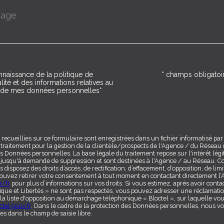
onnaissance de la politique de
* champs obligatoi
ion
lité et des informations relatives au
t de mes données personnelles*
 recueillies sur ce formulaire sont enregistrées dans un fichier informatisé p
 traitement pour la gestion de la clientèle/prospects de l'Agence / du Réseau
s Données personnelles. La base légale du traitement repose sur l'intérêt lég
jusqu'à demande de suppression et sont destinées à l'Agence / au Réseau. Co
s disposez des droits d’accès, de rectification, d’effacement, d’opposition, de limi
ouvez retirer votre consentement à tout moment en contactant directement l’
r/fr
pour plus d’informations sur vos droits. Si vous estimez, après avoir cont
tique et Libertés » ne sont pas respectés, vous pouvez adresser une réclamati
 la liste d'opposition au démarchage téléphonique « Bloctel », sur laquelle vous
tel.gouv.fr
. Dans le cadre de la protection des Données personnelles, nous vou
s dans le champ de saisie libre.