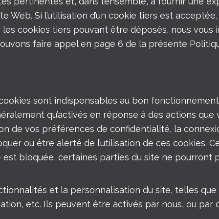
ités pertinentes et, dans l’ensemble, à fournir une ex
te Web. Si l’utilisation d’un cookie tiers est acceptée
 les cookies tiers pouvant être déposés, nous vous in
pouvons faire appel en page 6 de la présente Politiq
cookies sont indispensables au bon fonctionnement 
néralement qu’activés en réponse à des actions que 
n de vos préférences de confidentialité, la connexi
uer ou être alerté de l’utilisation de ces cookies. 
est bloquée, certaines parties du site ne pourront 
onnalités et la personnalisation du site, telles que p
isation, etc. Ils peuvent être activés par nous, ou par 