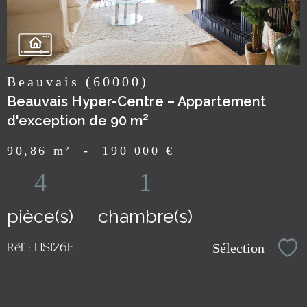
Beauvais (60000)
Beauvais Hyper-Centre – Appartement
d'exception de 90 m²
90,86 m²
-
190 000 €
4
1
pièce(s)
chambre(s)
Sélection
Réf : HSI26E
Sél