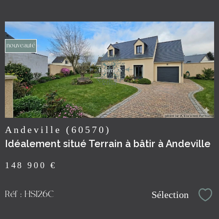
nouveauté
voir le
bien
Andeville (60570)
Idéalement situé Terrain à bâtir à Andeville
148 900 €
Sélection
Réf : HSI26C
Sél