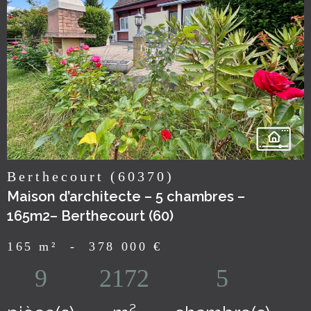
voir le
bien
Berthecourt (60370)
Maison d’architecte – 5 chambres –
165m2– Berthecourt (60)
165 m²
-
378 000 €
9
2172
5