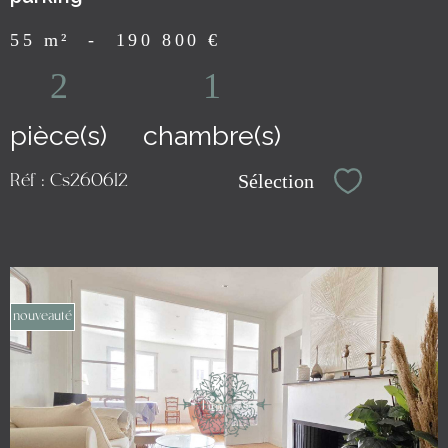
55 m²
-
190 800 €
2
1
pièce(s)
chambre(s)
Sélection
Réf : Cs260612
Sélectionn
nouveauté
voir le
bien