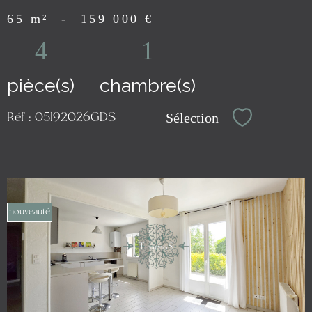
65 m²
-
159 000 €
4
1
pièce(s)
chambre(s)
Sélection
Réf : 05192026GDS
Sélectionn
nouveauté
voir le
bien