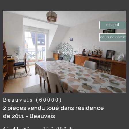
exclusif
coup de coeur
voir le
bien
Beauvais (60000)
2 pièces vendu loué dans résidence
de 2011 - Beauvais
41,41 m²
-
117 000 €