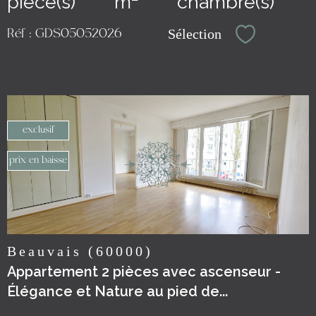
pièce(s)
m²
chambre(s)
Sélection
Réf : GDS05052026
Sélectionn
exclusif
voir le
prix en baisse
bien
Beauvais (60000)
Appartement 2 pièces avec ascenseur -
Élégance et Nature au pied de...