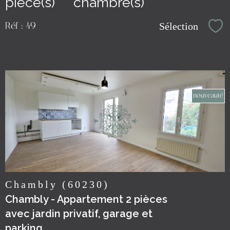
pièce(s)
chambre(s)
Sélection
Réf : 49
Sél
nouveauté
voir le
bien
Chambly (60230)
Chambly - Appartement 2 pièces
avec jardin privatif, garage et
parking