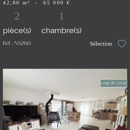
42,80 m²
-
65 000 €
2
1
pièce(s)
chambre(s)
Sélection
Réf : NS26D
Sél
coup de coeur
voir le
bien