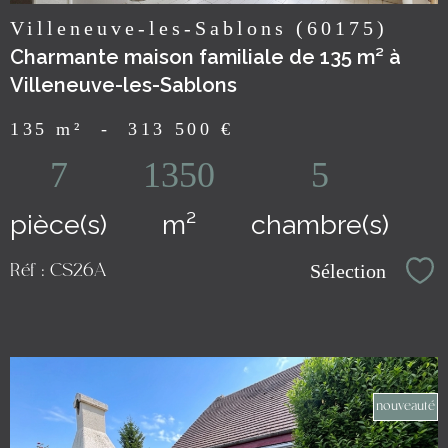
Villeneuve-les-Sablons (60175)
Charmante maison familiale de 135 m² à
Villeneuve-les-Sablons
135 m²
-
313 500 €
7
1350
5
pièce(s)
m²
chambre(s)
Sélection
Réf : CS26A
Sél
nouveauté