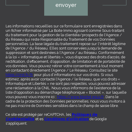
envoyer
Les informations recueillies sur ce formulaire sont enregistrées dans
un fichier informatisé par La Boite Immo agissant comme Sous-traitant
du traitement pour la gestion de la clientèle/prospects de l'Agence /
du Réseau qui reste Responsable du Traitement de vos Données
personnelles. La base légale du traitement repose sur l'intérêt légitime
de l'Agence / du Réseau. Elles sont conservées jusqu'à demande de
suppression et sont destinées à l'Agence / au Réseau. Conformément
à la loi « informatique et libertés », vous disposez des droits d’accès, de
rectification, d’effacement, d’opposition, de limitation et de portabilité de
vos données. Vous pouvez retirer votre consentement à tout moment
en contactant directement l’Agence / Le Réseau. Consultez le site
https://cnil.fr/fr
pour plus d’informations sur vos droits. Si vous
estimez, après avoir contacté l'Agence / le Réseau, que vos droits «
Informatique et Libertés » ne sont pas respectés, vous pouvez adresser
une réclamation à la CNIL. Nous vous informons de l’existence de la
liste d'opposition au démarchage téléphonique « Bloctel », sur laquelle
vous pouvez vous inscrire ici :
https://www.bloctel.gouv.fr
. Dans le
cadre de la protection des Données personnelles, nous vous invitons à
ne pas inscrire de Données sensibles dans le champ de saisie libre.
Ce site est protégé par reCAPTCHA, les
Politiques de
Confidentialité
et es
Conditions d'utilisation
de Google
s'appliquent.