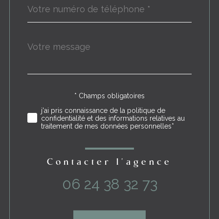
*
Message
Fieldset
*
par
défaut
* Champs obligatoires
Validation
j'ai pris connaissance de la politique de
confidentialité et des informations relatives au
traitement de mes données personnelles*
Contacter l'agence
06 24 38 32 73
Validation