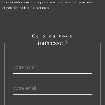
Les informations sur les risques auxquels ce bien est exposé sont
disponibles sur le site
Géorisques
Ce bien vous
intéresse ?
Nom
Fieldset
*
par
défaut
email
*
Téléphone