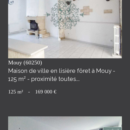
voir le bien
Mouy (60250)
Maison de ville en lisière fôret à Mouy -
125 m² - proximité toutes...
125 m²
-
169 000 €