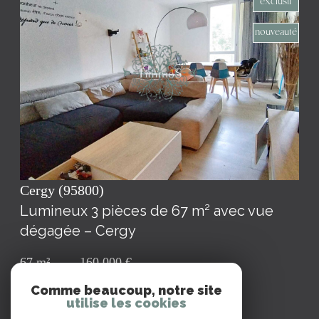
exclusif
nouveauté
voir le bien
Cergy (95800)
Lumineux 3 pièces de 67 m² avec vue
dégagée – Cergy
67 m²
-
160 000 €
Comme beaucoup, notre site
utilise les cookies