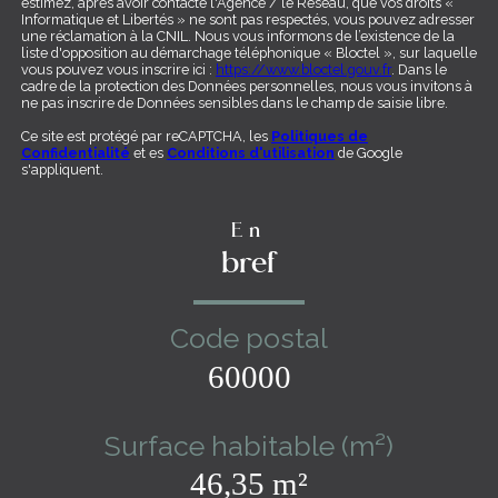
estimez, après avoir contacté l'Agence / le Réseau, que vos droits «
Informatique et Libertés » ne sont pas respectés, vous pouvez adresser
une réclamation à la CNIL. Nous vous informons de l’existence de la
liste d'opposition au démarchage téléphonique « Bloctel », sur laquelle
vous pouvez vous inscrire ici :
https://www.bloctel.gouv.fr
. Dans le
cadre de la protection des Données personnelles, nous vous invitons à
ne pas inscrire de Données sensibles dans le champ de saisie libre.
Ce site est protégé par reCAPTCHA, les
Politiques de
Confidentialité
et es
Conditions d'utilisation
de Google
s'appliquent.
En
bref
Code postal
60000
Surface habitable (m²)
46,35 m²