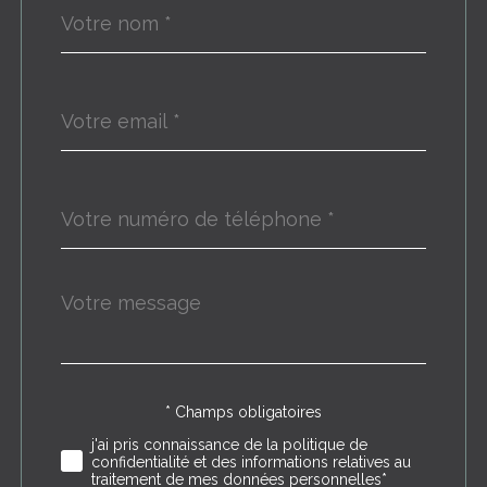
Nom
Fieldset
*
par
défaut
email
*
Téléphone
*
Message
Fieldset
*
par
défaut
* Champs obligatoires
Validation
j'ai pris connaissance de la politique de
confidentialité et des informations relatives au
traitement de mes données personnelles*